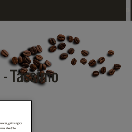
EN
o - Tassimo
erences, gain insights
n more about the