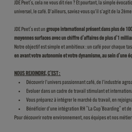
JDE Peet's, cela ne vous dit rien ? Et pourtant, la simple évocat
universel, le café. D’ailleurs, saviez-vous qu’il s’agit de la 
JDE Peet's est un
groupe international présent dans plus de 10
moyennes surfaces avec un chiffre d'affaires de plus d'1 millia
Notre objectif est simple et ambitieux : un café pour chaque ta
en avant votre autonomie et votre dynamisme, au sein d'une équ
NOUS REJOINDRE, C'EST :
Découvrir l’univers passionnant café, de l’industrie ag
Evoluer dans un cadre de travail stimulant et internationa
Vous préparez à intégrer le marché du travail, en rejoig
Bénéficier d’une intégration RH "La Cup'Boarding" et d
Pour découvrir notre environnement, nos équipes et nos métier