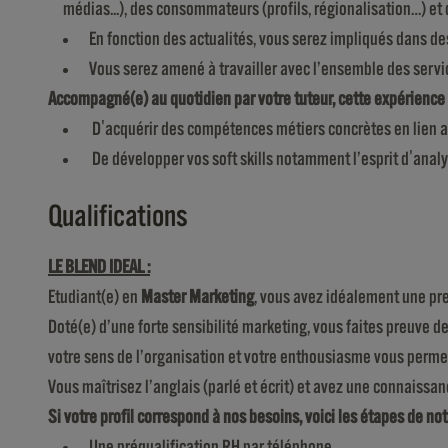
médias...), des consommateurs (profils, régionalisation…) e
En fonction des actualités, vous serez impliqués dans d
Vous serez amené à travailler avec l’ensemble des service
Accompagné(e) au quotidien par votre tuteur, cette expérience 
D'acquérir des compétences métiers concrètes en lien a
De développer vos soft skills notamment l’esprit d'analyse
Qualifications
LE BLEND IDEAL :
Etudiant(e) en
Master Marketing
, vous avez idéalement une pr
Doté(e) d’une forte sensibilité marketing, vous faites preuve de
votre sens de l’organisation et votre enthousiasme vous permet
Vous maîtrisez l’anglais (parlé et écrit) et avez une connaissanc
Si votre profil correspond à nos besoins, voici les étapes de no
Une préqualification RH par téléphone