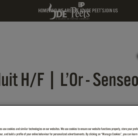
HOME
WHO WE ARE
LIFE AT JDE PEET'S
JOIN US
uit H/F | L’Or - Sense
es use cookies and similar technologies on our websites. We use cookies to ensure our website functions properly, store your pref
iour, and build a profile of your online behaviour for personalized advertisements. By clicking on “Manage Cookies”, you can lear