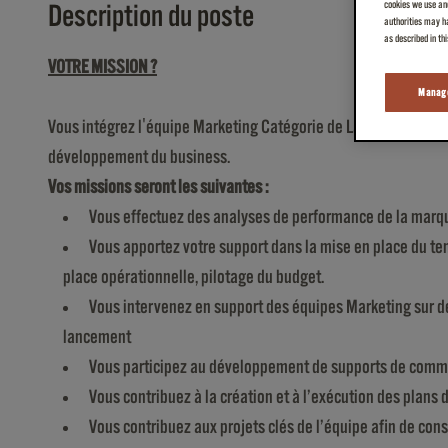
cookies we use and
Description du poste
authorities may ha
as described in th
VOTRE MISSION ?
Manage
Vous intégrez l'équipe Marketing Catégorie de Laetitia, sous la
développement du business.
Vos missions seront les suivantes :
Vous effectuez des analyses de performance de la marqu
Vous apportez votre support dans la mise en place du te
place opérationnelle, pilotage du budget.
Vous intervenez en support des équipes Marketing sur d
lancement
Vous participez au développement de supports de communic
Vous contribuez à la création et à l’exécution des plans
Vous contribuez aux projets clés de l’équipe afin de co