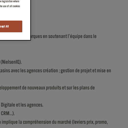
on legislation where
e use of all cookies
cept All
une ou plusieurs marques en soutenant l’équipe dans le
(NielsenIQ).
sins avec les agences création ; gestion de projet et mise en
eloppement de nouveaux produits et sur les plans de
Digitale et les agences.
me CRM…).
a implique la compréhension du marché (leviers prix, promo,