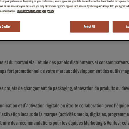
 set your preferences. Depending on your preferences, we may process your data in countries with a lower level of data protecti
ve easier access to your data and you may have fewer rights to oppose such access. By clicking on “Accept All”, you agree to th
is cookie banner.
More information about your privacy
 Cookies
Reject All
Ac
 responsabilité d’un chef de produit et vous participez à la gestion d’
e et du marché via l’étude des panels distributeurs et consommateurs 
mps fort promotionnel de votre marque : développement des outils maga
es projets de changement de packaging, rénovation de produits ou dév
ation et d'activation digitale en étroite collaboration avec l’équipe 
 d’activation locaux de la marque (activités media, digitales, program
nstruire des recommandations pour les équipes Marketing & Ventes : cel