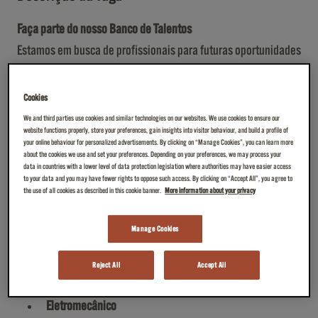
Faça parte do nosso Banco de Talentos
Estamos em busca de profissionais para futuras oportunidades
em nossas fábricas
Auxiliar Industrial
Cookies
Técnico Eletrônico ou Mecânico
We and third parties use cookies and similar technologies on our websites. We use cookies to ensure our
website functions properly, store your preferences, gain insights into visitor behaviour, and build a profile of
Embalador
your online behaviour for personalized advertisements. By clicking on “Manage Cookies”, you can learn more
Carregador
about the cookies we use and set your preferences. Depending on your preferences, we may process your
data in countries with a lower level of data protection legislation where authorities may have easier access
Conferente
to your data and you may have fewer rights to oppose such access. By clicking on “Accept All”, you agree to
the use of all cookies as described in this cookie banner.
More information about your privacy
Misturador
Moedor
Manage Cookies
Apontador
Operador
Reject All
Accept All
Mecânico
Eletromecânico