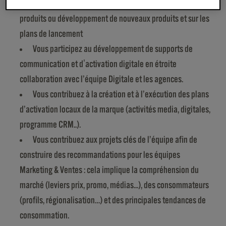
des projets de changement de packaging, rénovation de
produits ou développement de nouveaux produits et sur les
plans de lancement
Vous participez au développement de supports de
communication et d'activation digitale en étroite
collaboration avec l’équipe Digitale et les agences.
Vous contribuez à la création et à l’exécution des plans
d’activation locaux de la marque (activités media, digitales,
programme CRM..).
Vous contribuez aux projets clés de l’équipe afin de
construire des recommandations pour les équipes
Marketing & Ventes : cela implique la compréhension du
marché (leviers prix, promo, médias...), des consommateurs
(profils, régionalisation…) et des principales tendances de
consommation.